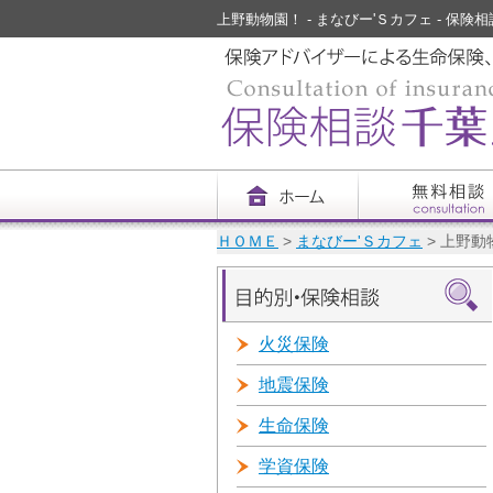
上野動物園！ - まなびー'Ｓカフェ - 保険
ＨＯＭＥ
>
まなびー'Ｓカフェ
> 上野動
火災保険
地震保険
生命保険
学資保険