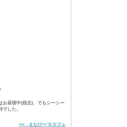
?
お昼寝中(残念)、でもシーシー
時でした。
<< まなびー'Ｓカフェ