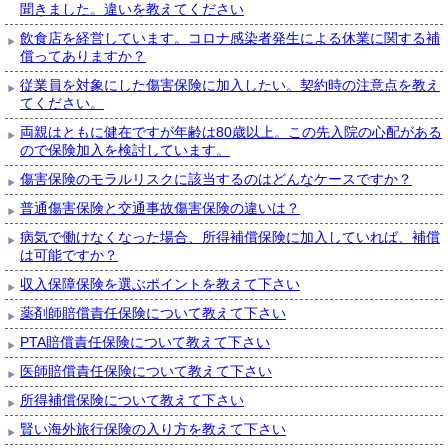
聞きました。違いを教えてください
飲食店を経営しています。コロナ感染者発生による休業に関する補
償ってありますか？
従業員を対象にした傷害保険に加入したい。契約時の注意点を教え
てください。
両親はともに健在ですが年齢は80歳以上。この先入院の心配がある
ので保険加入を検討しています。
傷害保険のモラルリスクに該当するのはどんなケースですか？
普通傷害保険と交通事故傷害保険の違いは？
病気で働けなくなった場合、所得補償保険に加入していれば、補償
は可能ですか？
収入保障保険を選ぶポイントを教えて下さい
薬剤師賠償責任保険について教えて下さい
PTA賠償責任保険について教えて下さい
医師賠償責任保険について教えて下さい
所得補償保険について教えて下さい
賢い海外旅行保険の入り方を教えて下さい