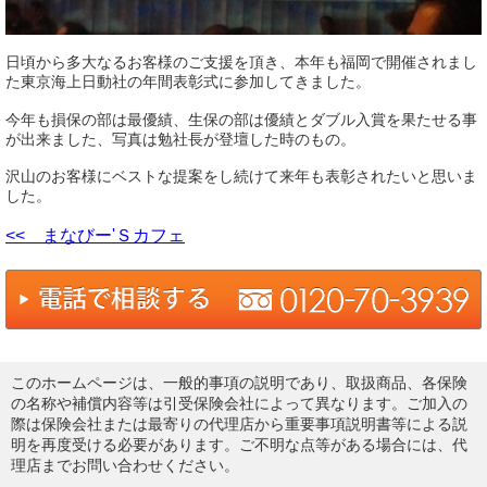
日頃から多大なるお客様のご支援を頂き、本年も福岡で開催されまし
た東京海上日動社の年間表彰式に参加してきました。
今年も損保の部は最優績、生保の部は優績とダブル入賞を果たせる事
が出来ました、写真は勉社長が登壇した時のもの。
沢山のお客様にベストな提案をし続けて来年も表彰されたいと思いま
した。
<< まなびー'Ｓカフェ
このホームページは、一般的事項の説明であり、取扱商品、各保険
の名称や補償内容等は引受保険会社によって異なります。ご加入の
際は保険会社または最寄りの代理店から重要事項説明書等による説
明を再度受ける必要があります。ご不明な点等がある場合には、代
理店までお問い合わせください。