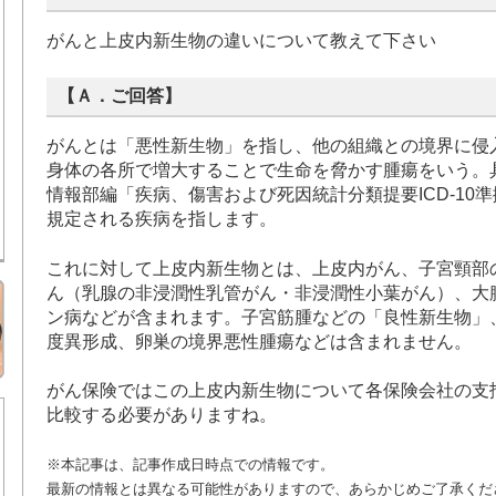
がんと上皮内新生物の違いについて教えて下さい
【Ａ．ご回答】
がんとは「悪性新生物」を指し、他の組織との境界に侵
身体の各所で増大することで生命を脅かす腫瘍をいう。
情報部編「疾病、傷害および死因統計分類提要ICD-10
規定される疾病を指します。
これに対して上皮内新生物とは、上皮内がん、子宮頸部
ん（乳腺の非浸潤性乳管がん・非浸潤性小葉がん）、大
ン病などが含まれます。子宮筋腫などの「良性新生物」
度異形成、卵巣の境界悪性腫瘍などは含まれません。
がん保険ではこの上皮内新生物について各保険会社の支
比較する必要がありますね。
※本記事は、記事作成日時点での情報です。
最新の情報とは異なる可能性がありますので、あらかじめご了承くだ