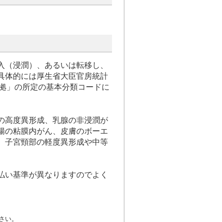
入（浸潤）、あるいは転移し、
具体的には厚生省大臣官房統計
準拠」の所定の基本分類コードに
の高度異形成、乳腺の非浸潤が
腸の粘膜内がん、皮膚のボーエ
、子宮頸部の軽度異形成や中等
払い基準が異なりますのでよく
さい。