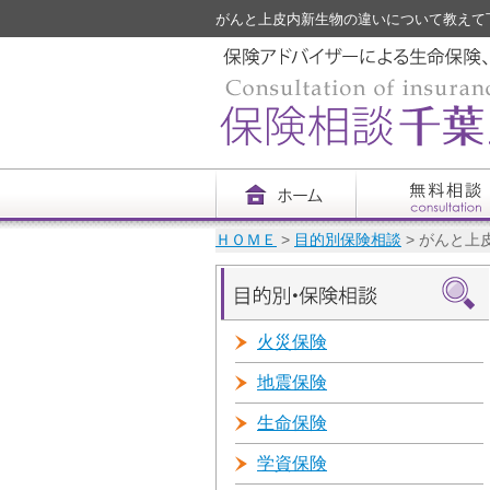
がんと上皮内新生物の違いについて教えて下さ
ＨＯＭＥ
>
目的別保険相談
> がんと上
火災保険
地震保険
生命保険
学資保険