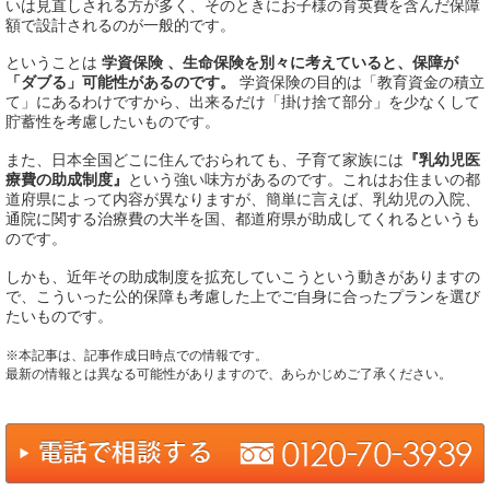
いは見直しされる方が多く、そのときにお子様の育英費を含んだ保障
額で設計されるのが一般的です。
ということは
学資保険 、生命保険を別々に考えていると、保障が
「ダブる」可能性があるのです。
学資保険の目的は「教育資金の積立
て」にあるわけですから、出来るだけ「掛け捨て部分」を少なくして
貯蓄性を考慮したいものです。
また、日本全国どこに住んでおられても、子育て家族には
『乳幼児医
療費の助成制度』
という強い味方があるのです。これはお住まいの都
道府県によって内容が異なりますが、簡単に言えば、乳幼児の入院、
通院に関する治療費の大半を国、都道府県が助成してくれるというも
のです。
しかも、近年その助成制度を拡充していこうという動きがありますの
で、こういった公的保障も考慮した上でご自身に合ったプランを選び
たいものです。
※本記事は、記事作成日時点での情報です。
最新の情報とは異なる可能性がありますので、あらかじめご了承ください。