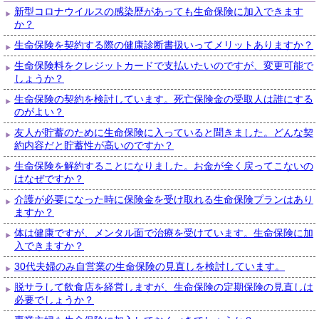
新型コロナウイルスの感染歴があっても生命保険に加入できます
か？
生命保険を契約する際の健康診断書扱いってメリットありますか？
生命保険料をクレジットカードで支払いたいのですが、変更可能で
しょうか？
生命保険の契約を検討しています。死亡保険金の受取人は誰にする
のがよい？
友人が貯蓄のために生命保険に入っていると聞きました。どんな契
約内容だと貯蓄性が高いのですか？
生命保険を解約することになりました。お金が全く戻ってこないの
はなぜですか？
介護が必要になった時に保険金を受け取れる生命保険プランはあり
ますか？
体は健康ですが、メンタル面で治療を受けています。生命保険に加
入できますか？
30代夫婦のみ自営業の生命保険の見直しを検討しています。
脱サラして飲食店を経営しますが、生命保険の定期保険の見直しは
必要でしょうか？