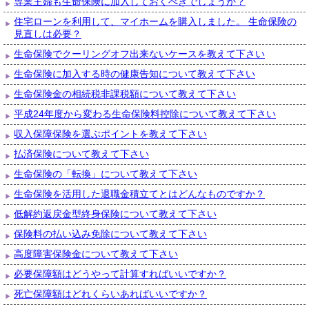
専業主婦も生命保険に加入しておくべきでしょうか？
住宅ローンを利用して、マイホームを購入しました。 生命保険の
見直しは必要？
生命保険でクーリングオフ出来ないケースを教えて下さい
生命保険に加入する時の健康告知について教えて下さい
生命保険金の相続税非課税額について教えて下さい
平成24年度から変わる生命保険料控除について教えて下さい
収入保障保険を選ぶポイントを教えて下さい
払済保険について教えて下さい
生命保険の「転換」について教えて下さい
生命保険を活用した退職金積立てとはどんなものですか？
低解約返戻金型終身保険について教えて下さい
保険料の払い込み免除について教えて下さい
高度障害保険金について教えて下さい
必要保障額はどうやって計算すればいいですか？
死亡保障額はどれくらいあればいいですか？