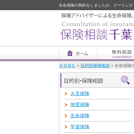
生命保険の契約をしましたが、クーリング・オ
市・船橋市）
ＨＯＭＥ
>
目的別保険相談
> 生命保
火災保険
地震保険
生命保険
学資保険