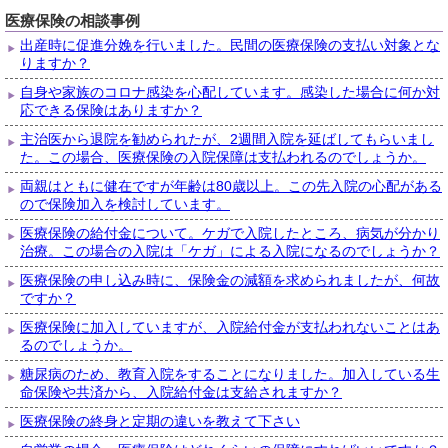
医療保険の相談事例
出産時に促進分娩を行いました。民間の医療保険の支払い対象とな
りますか？
自身や家族のコロナ感染を心配しています。感染した場合に何か対
応できる保険はありますか？
主治医から退院を勧められたが、2週間入院を延ばしてもらいまし
た。この場合、医療保険の入院保障は支払われるのでしょうか。
両親はともに健在ですが年齢は80歳以上。この先入院の心配がある
ので保険加入を検討しています。
医療保険の給付金について。ケガで入院したところ、病気が分かり
治療。この場合の入院は「ケガ」による入院になるのでしょうか？
医療保険の申し込み時に、保険金の減額を求められましたが、何故
ですか？
医療保険に加入していますが、入院給付金が支払われないことはあ
るのでしょうか。
糖尿病のため、教育入院をすることになりました。加入している生
命保険や共済から、入院給付金は支給されますか？
医療保険の終身と定期の違いを教えて下さい