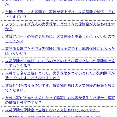
か。
台風の接近による高潮で、家屋が床上浸水。火災保険で補償しても
らえますか？
フランチャイズ方式の火災保険、どのように保険金が支払われます
か？
賃貸アパートの契約更新時に、火災保険も更新したほうがいいので
しょうか？
事務所を建てたので火災保険に加入予定です。地震保険にも入った
ほうがいい？
火災保険が「無効」になるのはどのような場合？払った保険料は返
してもらえる？
火災で自宅が全焼しました。火災保険をつかいましたが契約期間が
残っています。どうなりますか？
賃貸住宅を借りる予定です。賃貸物件向けの火災保険の種類を教え
てください。
自分の家が火元の火災になって隣家にも損害が発生した場合、隣家
の補償も可能ですか？
火災保険の保険金は全焼しないと支払われないのですか。