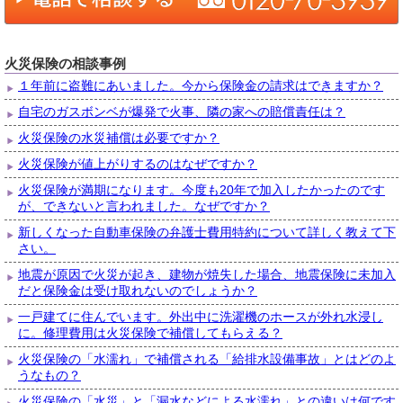
火災保険の相談事例
１年前に盗難にあいました。今から保険金の請求はできますか？
自宅のガスボンベが爆発で火事、隣の家への賠償責任は？
火災保険の水災補償は必要ですか？
火災保険が値上がりするのはなぜですか？
火災保険が満期になります。今度も20年で加入したかったのです
が、できないと言われました。なぜですか？
新しくなった自動車保険の弁護士費用特約について詳しく教えて下
さい。
地震が原因で火災が起き、建物が焼失した場合、地震保険に未加入
だと保険金は受け取れないのでしょうか？
一戸建てに住んでいます。外出中に洗濯機のホースが外れ水浸し
に。修理費用は火災保険で補償してもらえる？
火災保険の「水濡れ」で補償される「給排水設備事故」とはどのよ
うなもの？
火災保険の「水災」と「漏水などによる水濡れ」との違いは何です