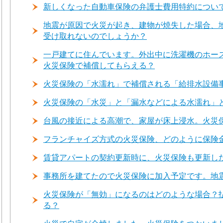
新しくなった自動車保険の弁護士費用特約につい
地震が原因で火災が起き、建物が焼失した場合、
受け取れないのでしょうか？
一戸建てに住んでいます。外出中に洗濯機のホー
火災保険で補償してもらえる？
火災保険の「水濡れ」で補償される「給排水設備
火災保険の「水災」と「漏水などによる水濡れ」
台風の接近による高潮で、家屋が床上浸水。火災
フランチャイズ方式の火災保険、どのように保険
賃貸アパートの契約更新時に、火災保険も更新し
事務所を建てたので火災保険に加入予定です。地
火災保険が「無効」になるのはどのような場合？
る？